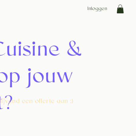
Inloggen
uisine &
op jouw
t?
lijvend een offerte aan ;)