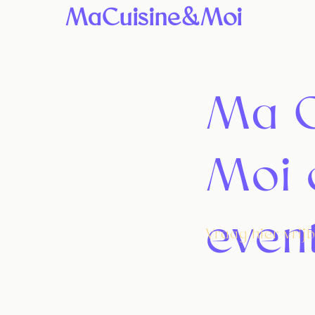
MaCuisine&Moi
Ma C
Moi 
even
Vraag hier vrijb